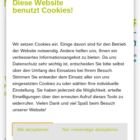
News
Diese Website
benutzt Cookies!
Wir setzen Cookies ein. Einige davon sind für den Betrieb
der Website notwendig. Andere helfen uns, Ihnen ein
verbessertes Informationsangebot zu bieten. Da uns
Datenschutz sehr wichtig ist, entscheiden Sie bitte selbst
über den Umfang des Einsatzes bei Ihrem Besuch.
Stimmen Sie entweder dem Einsatz aller von uns
Technischer Defekt in
Änderung der
eingesetzten Cookies zu oder wählen Ihre individuelle
Kundenanlage führte
Technischen
Einstellung. Sie haben jederzeit die Möglichkeit, erteilte
zur Stromunterbrechung
Anschlussbedingungen
Einwilligungen über den erneuten Aufruf dieses Tools zu
für den Anschluss an
widerrufen. Vielen Dank und viel Spaß beim Besuch
das
unserer Website!
Niederspannungsnetz
der Stadtwerke Leine
Alle akzeptieren
Nur notwendige akzeptieren
Solling GmbH
28.04.2026
26.11.2025