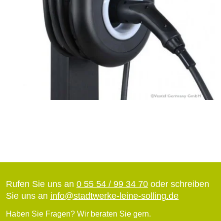
Rufen Sie uns an
0 55 54 / 99 34 70
oder schreiben
Sie uns an
info
@
stadtwerke-leine-solling.de
Haben Sie Fragen? Wir beraten Sie gern.