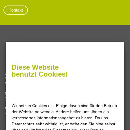
Kontakt
Servicezeiten
Termine nach Vereinbarung oder
Diese Website
Sie erreichen uns im
benutzt Cookies!
Stadtwerke Leine-Solling GmbH
Servicecenter Einbeck
Mannenstraße 62
Grimsehlstraße 17
37186 Moringen
37574 Einbeck
Tel. 05554 99347-0
Mo, Di, Do 8.00 – 16.00 Uhr
Fax 05554 99347-14
Mi, Fr 8.00 – 12.00 Uhr
Wir setzen Cookies ein. Einige davon sind für den Betrieb
E-Mail:
info
@
stadtwerke-leine-
der Website notwendig. Andere helfen uns, Ihnen ein
solling.de
verbessertes Informationsangebot zu bieten. Da uns
Datenschutz sehr wichtig ist, entscheiden Sie bitte selbst