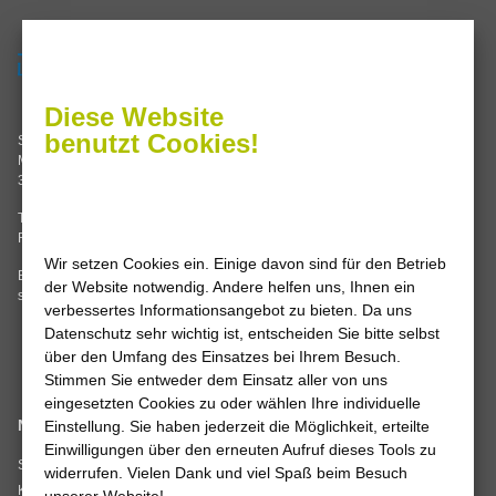
Servicezeiten
Termine nach Vereinbarung oder
Diese Website
Sie erreichen uns im
benutzt Cookies!
Stadtwerke Leine-Solling GmbH
Servicecenter Einbeck
Mannenstraße 62
Grimsehlstraße 17
37186 Moringen
37574 Einbeck
Tel. 05554 99347-0
Mo, Di, Do 8.00 – 16.00 Uhr
Fax 05554 99347-14
Mi, Fr 8.00 – 12.00 Uhr
Wir setzen Cookies ein. Einige davon sind für den Betrieb
E-Mail:
info
@
stadtwerke-leine-
der Website notwendig. Andere helfen uns, Ihnen ein
solling.de
verbessertes Informationsangebot zu bieten. Da uns
Datenschutz sehr wichtig ist, entscheiden Sie bitte selbst
über den Umfang des Einsatzes bei Ihrem Besuch.
Stimmen Sie entweder dem Einsatz aller von uns
eingesetzten Cookies zu oder wählen Ihre individuelle
Navigation
Einstellung. Sie haben jederzeit die Möglichkeit, erteilte
Wir sind
Einwilligungen über den erneuten Aufruf dieses Tools zu
zertifiziert
Startseite
widerrufen. Vielen Dank und viel Spaß beim Besuch
Kontakt