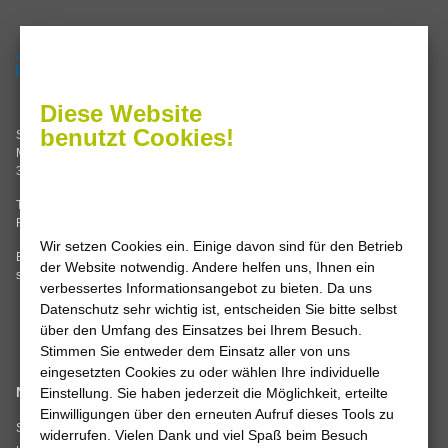
Servicezeiten
Termine nach Vereinbarung oder
Diese Website
Sie erreichen uns im
benutzt Cookies!
Stadtwerke Leine-Solling GmbH
Servicecenter Einbeck
Mannenstraße 62
Grimsehlstraße 17
37186 Moringen
37574 Einbeck
Tel. 05554 99347-0
Mo, Di, Do 8.00 – 16.00 Uhr
Fax 05554 99347-14
Mi, Fr 8.00 – 12.00 Uhr
Wir setzen Cookies ein. Einige davon sind für den Betrieb
E-Mail:
info
@
stadtwerke-leine-
der Website notwendig. Andere helfen uns, Ihnen ein
solling.de
verbessertes Informationsangebot zu bieten. Da uns
Datenschutz sehr wichtig ist, entscheiden Sie bitte selbst
über den Umfang des Einsatzes bei Ihrem Besuch.
Stimmen Sie entweder dem Einsatz aller von uns
eingesetzten Cookies zu oder wählen Ihre individuelle
Navigation
Einstellung. Sie haben jederzeit die Möglichkeit, erteilte
Wir sind
Einwilligungen über den erneuten Aufruf dieses Tools zu
zertifiziert
Startseite
widerrufen. Vielen Dank und viel Spaß beim Besuch