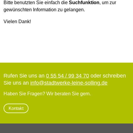
Bitte benutzten Sie einfach die
Suchfunktion
, um zur
gewünschten Information zu gelangen.
Vielen Dank!
Rufen Sie uns an
0 55 54 / 99 34 70
oder schreiben
Sie uns an
info
@
stadtwerke-leine-solling.de
Haben Sie Fragen? Wir beraten Sie gern.
Kontakt